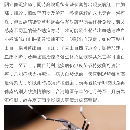
關節僵硬疼痛，同時高燒退後有些個案曾出現皮膚紅，由胸
部，軀幹，擴散至四支及臉部，整個病程約六七天會自然痊
癒，但會經感染登革熱病毒個案對該型病毒終身免疫，若又
感染不同型的登革熱病毒時，將可能發生登革出血熱造成血
小板降低出血時間及情緒不安，明顯出血現象，如皮下點狀
出血，腸胃道出血，血尿，子宮出血四肢冰冷，脈搏加速，
血壓下降，若無適當治療將發生休克症候群其死亡率可達百
分之十至五十，而目前對此疾病仍無疫苗或特效藥可資治
療，只能症狀支持療法，病人自發燒前一天直到退燒都具高
度傳染力，所以此時必須監控個案，勿再被蚊子叮咬以免再
傳染給別人致疫情擴散，台灣地區每年的七月份至十月份為
流行期，故在夏天雨季期國人更應該提高警覺。