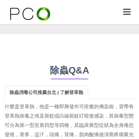
除蟲Q&A
除蟲消毒公司推薦台北 | 了解登革熱
什麼是登革熱，他是一種即興發作可痊癒的傳染病，背帶有
登革熱病毒之埃及斑蚊或白線斑蚊叮咬後感染，其病毒型態
可分為第一型至第四型等四種，其臨床典型症狀為全身倦怠
發燒，畏寒，盜汗，頭痛，背痛，肌肉酸痛後演窩疼痛聚光